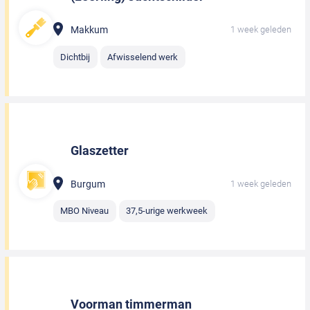
Makkum
1 week geleden
Dichtbij
Afwisselend werk
Glaszetter
Burgum
1 week geleden
MBO Niveau
37,5-urige werkweek
Voorman timmerman