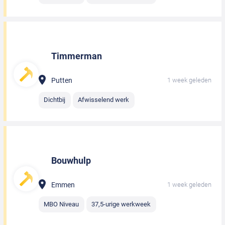
Timmerman
Putten
1 week geleden
Dichtbij
Afwisselend werk
Bouwhulp
Emmen
1 week geleden
MBO Niveau
37,5-urige werkweek