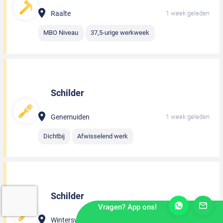
Raalte
1 week geleden
MBO Niveau
37,5-urige werkweek
Schilder
Genemuiden
1 week geleden
Dichtbij
Afwisselend werk
Schilder
Vragen? App ons!
Winterswijk
1 week geleden