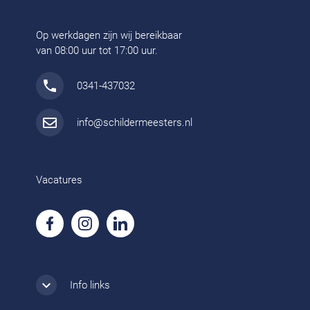
MBO Niveau
37,5-urige werkweek
Glaszetter
Weert
1 week geleden
MBO Niveau
37,5-urige werkweek
Schilder
Assen
1 week geleden
MBO Niveau
37,5-urige werkweek