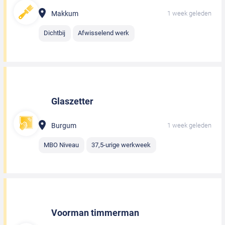
Makkum
1 week geleden
Dichtbij
Afwisselend werk
Glaszetter
Burgum
1 week geleden
MBO Niveau
37,5-urige werkweek
Voorman timmerman