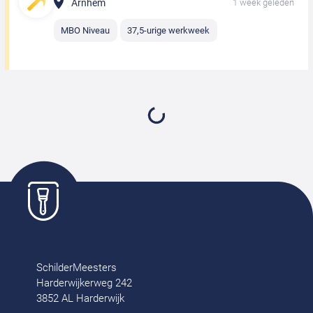
Arnhem
1 week geleden
MBO Niveau
37,5-urige werkweek
Schilder
Enter
1 week geleden
Dichtbij
Afwisselend werk
Schilder
Wolvega
1 week geleden