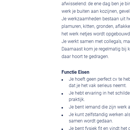
afwisselend: de ene dag ben je b
werk je buiten aan kozijnen, geve
Je werkzaamheden bestaan uit het
plamuren, kitten, gronden, aflakke
het werk netjes wordt opgebouwd e
Je werkt samen met collega’s, maa
Daarnaast kom je regelmatig bij kl
daar hoort te gedragen.
Functie Eisen
Je hoeft geen perfect cv te he
dat je het vak serieus neemt.
Je hebt ervaring in het schilde
praktijk.
Je bent iemand die zijn werk 
Je kunt zelfstandig werken al
samen wordt gedaan.
Je bent fysiek fit en vindt he