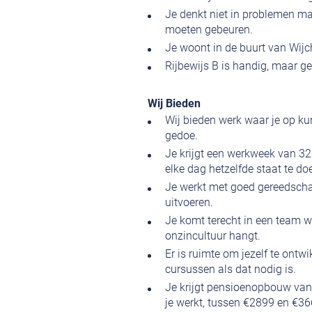
Je denkt niet in problemen m
moeten gebeuren.
Je woont in de buurt van Wijc
Rijbewijs B is handig, maar ge
Wij Bieden
Wij bieden werk waar je op k
gedoe.
Je krijgt een werkweek van 32 
elke dag hetzelfde staat te d
Je werkt met goed gereedschap
uitvoeren.
Je komt terecht in een team 
onzincultuur hangt.
Er is ruimte om jezelf te ontw
cursussen als dat nodig is.
Je krijgt pensioenopbouw vana
je werkt, tussen €2899 en €36