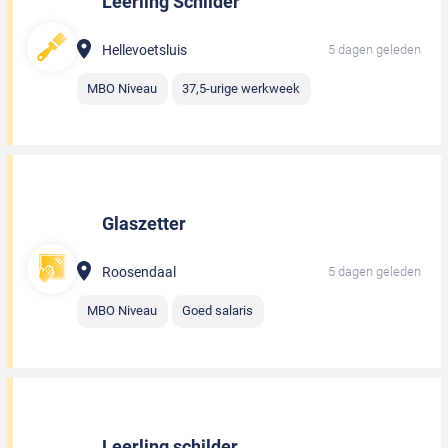
Leerling Schilder
Hellevoetsluis
5 dagen geleden
MBO Niveau
37,5-urige werkweek
Glaszetter
Roosendaal
5 dagen geleden
MBO Niveau
Goed salaris
Leerling schilder