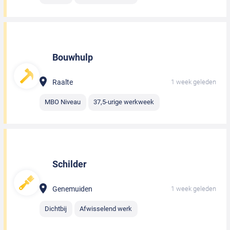
Bouwhulp
Raalte
1 week geleden
MBO Niveau
37,5-urige werkweek
Schilder
Genemuiden
1 week geleden
Dichtbij
Afwisselend werk