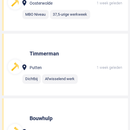
Oosterwolde
1 week geleden
MBO Niveau
37,5-urige werkweek
Timmerman
Putten
1 week geleden
Dichtbij
Afwisselend werk
Bouwhulp