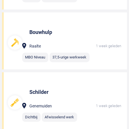
Bouwhulp
Raalte
1 week geleden
MBO Niveau
37,5-urige werkweek
Schilder
Genemuiden
1 week geleden
Dichtbij
Afwisselend werk