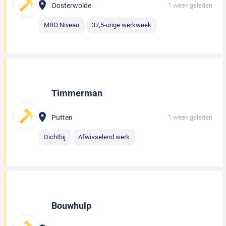
Oosterwolde
1 week geleden
MBO Niveau
37,5-urige werkweek
Timmerman
Putten
1 week geleden
Dichtbij
Afwisselend werk
Bouwhulp