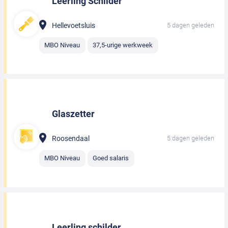
Leerling Schilder
Hellevoetsluis
5 dagen geleden
MBO Niveau
37,5-urige werkweek
Glaszetter
Roosendaal
5 dagen geleden
MBO Niveau
Goed salaris
Leerling schilder