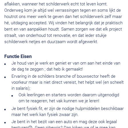
aflakken, wanneer het schilderwerk echt tot leven komt.
Onderweg kom je altijd wel verrassingen tegen en soms lijkt de
houtrot ons meer werk te geven dan het schilderwerk zelf maar
hé, uitdaging accepted. Wij vinden het belangrijk dat je praktisch
bent en van aanpakken houdt. Samen zorgen we dat elk project
straalt, van onderhoud tot renovatie, en dat ieder stukje
schilderwerk netjes en duurzaam wordt afgewerkt.
Functie Eisen
Je houd van je werk en geniet er van om aan het einde van
de dag te zeggen ; dat heb ik gemaakt!
Ervaring in de schilders branche of bouwsector heeft de
voorkeur maar is niet direct vereist, het helpt wel (en scheelt
in salaris);
Ook leerlingen en starters worden daarom uitgenodigd
om te reageren, het vak kunnen we je leren!
Je bent fysiek fit, er zijn de nodige hulpmiddelen beschikbaar
maar het werk kan fysiek zwaar zijn.
Je bent in het bezit van een auto en mag deze ook legaal
besturen😉. Geen rijbewijs? Dan kijken we of je mee kan