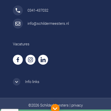
0341-437032
info@schildermeesters.nl
Vacatures
Info links
©2026 SchilderMeesters
|
privacy