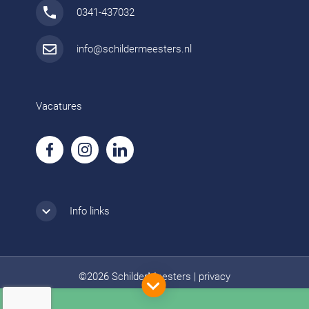
0341-437032
info@schildermeesters.nl
Vacatures
Info links
©2026 SchilderMeesters
|
privacy