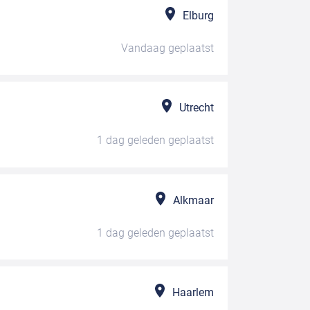
Elburg
Vandaag
geplaatst
Utrecht
1 dag geleden
geplaatst
Alkmaar
1 dag geleden
geplaatst
Haarlem