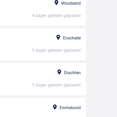
Woudsend
4 dagen geleden
geplaatst
Enschede
5 dagen geleden
geplaatst
Drachten
5 dagen geleden
geplaatst
Emmeloord