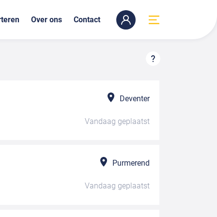
teren
Over ons
Contact
Deventer
Vandaag
geplaatst
Purmerend
Vandaag
geplaatst